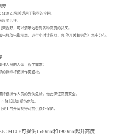
视野
 M10 ZT完美适用于狭窄的空间。
高度灵活性。
门架视野，可以清晰地看到各种高度的货叉。
如电瓶放电指示器、运行小时计数器、急 停开关和钥匙）集中分布。
学
操作人员的人体工程学需求：
部的操纵杆使操作更轻松。
可降低操作人员的受伤危险，借此保证高度安全。
m，可降低脚部受伤危险。
门架上的开阔视野可提供额外保护。
C M10 E可提供1540mm和1900mm起升高度