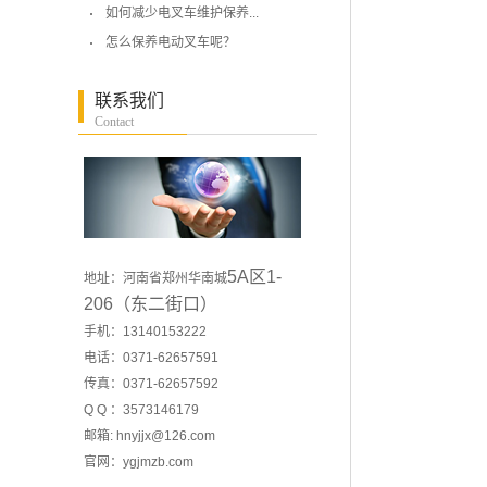
如何减少电叉车维护保养...
怎么保养电动叉车呢？
联系我们
Contact
5A区1-
地址：河南省郑州华南城
206（东二街口）
手机：13140153222
电话：0371-62657591
传真：0371-62657592
Q Q ：3573146179
邮箱: hnyjjx@126.com
官网：
ygjmzb.com