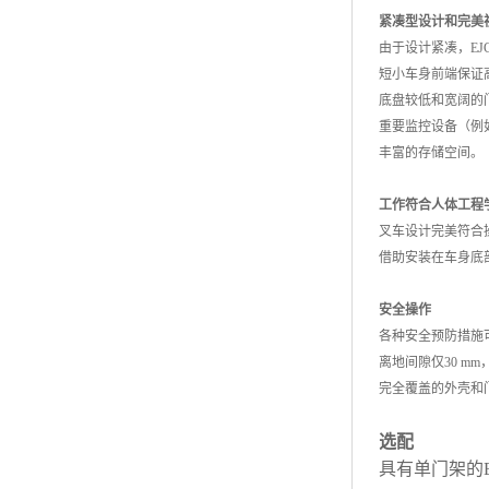
紧凑型设计和完美
由于设计紧凑，EJC
短小车身前端保证
底盘较低和宽阔的
重要监控设备（例
丰富的存储空间。
工作符合人体工程
叉车设计完美符合
借助安装在车身底
安全操作
各种安全预防措施
离地间隙仅30 m
完全覆盖的外壳和
选配
具有单门架的EJ