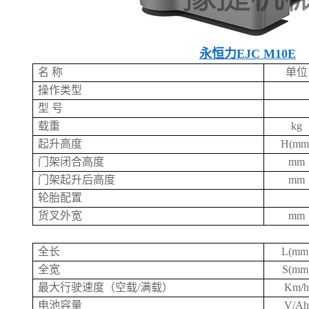
永恒力EJC M10E
名 称
单位
操作类型
型 号
载重
kg
起升高度
H(mm
门架闭合高度
mm
门架起升后高度
mm
轮胎配置
货叉外宽
mm
全长
L(mm
全宽
S(mm
最大行驶速度（空载/满载）
Km/h
电池容量
V/Ah