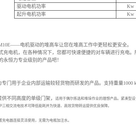
驱动电机功率
Kw
起升电机功率
Kw
C M10E——电机驱动的堆高车让您在堆高工作中更轻松更安全。
式充电机，在各种情况下，您都可快速便捷的对车辆进行充电。
的永恒力专业级别的产品吧！
为专门用于企业内部运输较轻货物而研发的产品。支持重量1000 
提供不同高度的单级门架，
适用于偶尔拣选和堆垛作业的理想产品。紧凑型设
护三相交流电技术可降低能耗并为快速、高效货物转运提供优良保障。
置充电器连接灵活使用，无需为电瓶加注水。