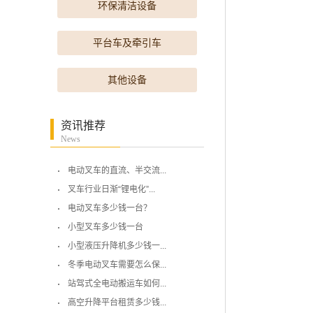
环保清洁设备
平台车及牵引车
其他设备
资讯推荐
News
电动叉车的直流、半交流...
叉车行业日渐“锂电化”...
电动叉车多少钱一台？
小型叉车多少钱一台
小型液压升降机多少钱一...
冬季电动叉车需要怎么保...
站驾式全电动搬运车如何...
高空升降平台租赁多少钱...