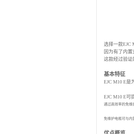
选择一款EJ
因为有了内置
这款经过验证
基本特征
EJC M10 E
是
EJC M10 E
可
通过高效率的免维
免维护电瓶可与内
优点概览