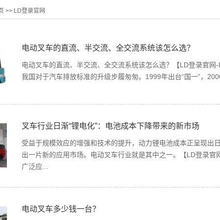
页
>>
LD登录官网
电动叉车的直流、半交流、全交流系统该怎么选？
电动叉车的直流、半交流、全交流系统该怎么选？【LD登录官网-
我国对于汽车排放标准的升级步履匆匆。1999年出台“国一”，200
叉车行业日渐“锂电化”：电池成本下降带来的新市场
受益于规模效应的增强和技术的提升，动力锂电池成本正呈现出
出一片新的应用市场。电动叉车行业就是其中之一。【LD登录官网
广泛应...
电动叉车多少钱一台？