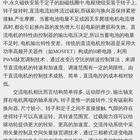
中,永久磁铁安装于定子的励磁线圈中,电枢绕组安装于转子上,
转子旋转时,直流电流始终流过碳刷,而碳刷与换向器保持紧密
接触,产生摩擦。当蓄电池电量不足或因叉车爬坡电机电流增
高时,都会引起换向器的发热增大,引起电刷的磨损和失效。直
流电机的特性由控制器的输出电压决定,所以当蓄电池的电量
不足时, 电机输出特性变差。传统的直流电机控制器是采用大
功率高频开关器件（如MOSFET）构成的H桥电路，利用
PWM脉宽调制技术，通过改变占空比的斩波控制算法，来调
节直流电机的转速和加速度。调速范围有一定的局限性。由
于直流电机的控制技术成熟、简单，直流电控的成本相对较
低。
交流电机相比而言结构简单得多, 运动部件少, 输出轴支
撑在电机两端的轴承座内, 转子是惟一的旋转件, 没有碳刷和
换向器, 尺寸较小。转子和定子之间不直接接触, 气隙的存在
使得转子可以高速运转。其转速范围宽、过载能力强可以给
驱动轮提供更大的转矩、更高的加速度。交流传动系统中采
用矢量控制及空间矢量脉宽调技术，通过三相桥式逆变电路