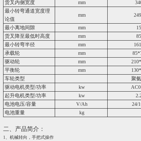
货叉内侧宽度
mm
34
最小转弯通道宽度理
mm
24
论值
最小离地间隙
mm
1
货叉降至最低时高度
mm
8
最小转弯半径
mm
16
承载轮
mm
85*
驱动轮
mm
210
平衡轮
mm
130
车轮类型
聚
驱动电机类型/功率
kw
AC0
起升电机类型/功率
kw
2.
电池电压/容量
V/Ah
24/
电池重量
kg
二、产品简介：
1、
机械转向，手把式操作