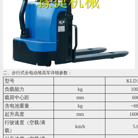
二、步行式全电动堆高车详细参数：
型号
KLD
负载能力
kg
10
载荷中心距
mm
60
含电池重量
kg
~6
起升高度
mm
160
行驶速度（空载/满
km/h
5.
载）