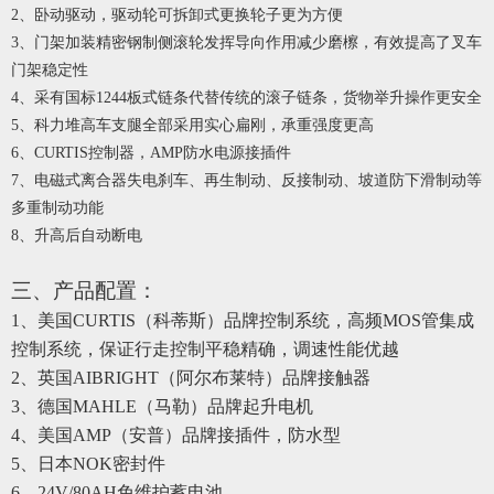
2、卧动驱动，驱动轮可拆卸式更换轮子更为方便
3、门架加装精密钢制侧滚轮发挥导向作用减少磨檫，有效提高了叉车
门架稳定性
4、采有国标
1244板式链条代替传统的滚子链条，货物举升操作更安全
5、科力堆高车支腿全部采用实心扁刚，承重强度更高
6、
CURTIS控制器，AMP防水电源接插件
7、电磁式离合器失电刹车、再生制动、反接制动、坡道防下滑制动等
多重制动功能
8、升高后自动断电
三、产品配置：
1、美国CURTIS（科蒂斯）品牌控制系统
，高频
MOS管集成
控制系统，保证行走控制平稳精确，调速性能优越
2
、英国
AIBRIGHT（阿尔布莱特）品牌接触器
3
、德国
MAHLE（马勒）品牌起升电机
4
、美国
AMP（安普）品牌接插件
，防水型
5
、日本
NOK密封件
6
、
24
V/
8
0AH免维护蓄电池