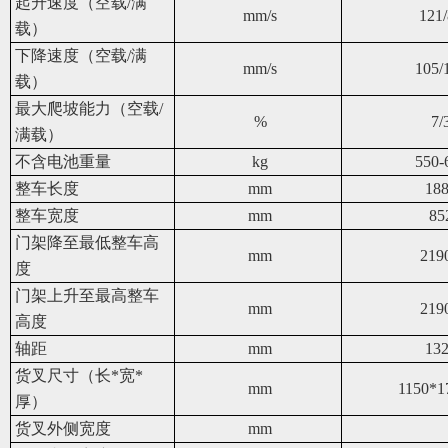
起升速度（空载/满
mm/s
121
载）
下降速度（空载/满
mm/s
105/
载）
最大爬坡能力（空载/
%
7/
满载）
不含电池重量
kg
550-
整车长度
mm
18
整车宽度
mm
85
门架降至最低整车高
mm
219
度
门架上升至最高整车
mm
219
高度
轴距
mm
13
货叉尺寸（长*宽*
mm
1150*1
厚）
货叉外侧宽度
mm