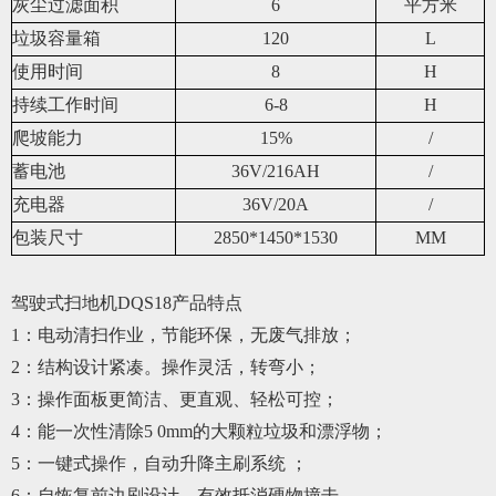
灰尘过滤面积
6
平方米
垃圾容量箱
120
L
使用时间
8
H
持续工作时间
6-8
H
爬坡能力
15%
/
蓄电池
36V/216AH
/
充电器
36V/20A
/
包装尺寸
2850*1450*1530
MM
驾驶式扫地机DQS18产品特点
1：电动清扫作业，节能环保，无废气排放；
2：结构设计紧凑。操作灵活，转弯小；
3：操作面板更简洁、更直观、轻松可控；
4：能一次性清除5 0mm的大颗粒垃圾和漂浮物；
5：一键式操作，自动升降主刷系统 ；
6：自恢复前边刷设计，有效抵消硬物撞击