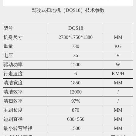
驾驶式扫地机（DQS18）技术参数
型号
DQS18
机身尺寸
2730*1750*1380
MM
重量
730
KG
电压
36
V
驱动功率
1500
W
行走速度
6
KM/H
清洁宽度
1850
MM
清洁效率
12000
/
清扫效率
97%
/
主刷长度
870
MM
边刷直径
630+550
MM
最小转弯半径
1500
MM