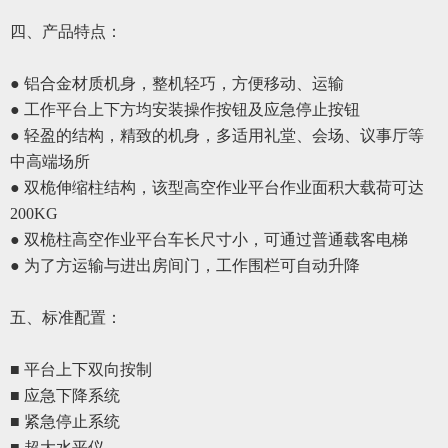
四、
产品特点：
● 铝合金材质机身，整机轻巧，方便移动、运输
● 工作平台上下方均安装操作按钮及应急停止按钮
● 轻盈的结构，精致的机身，多适用礼堂、会场、议事厅等
中高端场所
● 双桅伸缩柱结构，该型高空作业平台作业面积大载荷可达
200KG
● 双桅柱高空作业平台车长尺寸小，可通过普通载客电梯
●
为了方运输与进出房间门，工作围栏可自动升降
五、
标准配置
：
■ 平台上下双向按制
■ 应急下降系统
■ 紧急停
止
系统
■ 超大水平仪