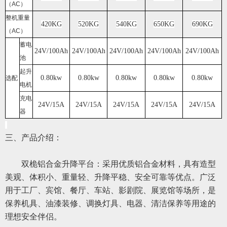
（AC）
整机重量
420KG
520KG
540KG
650KG
690KG
（AC）
蓄电
24V/100Ah
24V/100Ah
24V/100Ah
24V/100Ah
24V/100Ah
池
起升
0.80kw
0.80kw
0.80kw
0.80kw
0.80kw
选配
电机
充电
24V/15A
24V/15A
24V/15A
24V/15A
24V/15A
器
三、产品介绍：
双桅铝合金升降平台：采用优质铝合金材料，具有造型
美观、体积小、重量轻、升降平稳、安全可靠等优点。广泛
用于工厂、宾馆、餐厅、车站、影剧院、展览馆等场所，是
保养机具、油漆装修、调换灯具、电器、清洁保养等用途的
理想
安全伴侣。