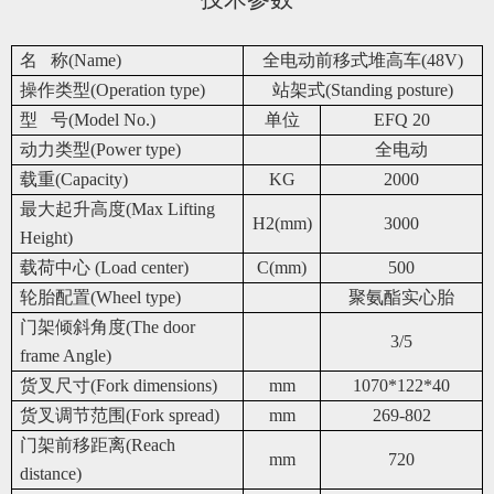
名 称(Name)
全电动前移式堆高车(48V)
操作类型(Operation type)
站架式(Standing posture)
型 号(Model No.)
单位
EFQ 20
动力类型(Power type)
全电动
载重(Capacity)
KG
2000
最大起升高度(Max Lifting
H2(mm)
3000
Height)
载荷中心 (Load center)
C(mm)
500
轮胎配置(Wheel type)
聚氨酯实心胎
门架倾斜角度(The door
3/5
frame Angle)
货叉尺寸(Fork dimensions)
mm
1070*122*40
货叉调节范围(Fork spread)
mm
269-802
门架前移距离(Reach
mm
720
distance)