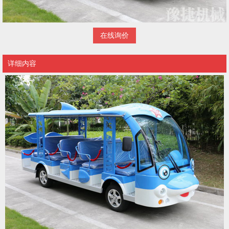
在线询价
详细内容