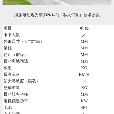
海豚电动观光车
(DN-14F)（私人订制）
技术
参数
项目
单 位
限乘人数
人
外形尺寸（长*宽*高）
MM
轴距
MM
轮距（前/后）
MM
最小离地间隙
MM
载重
KG
最高车速
KM/H
最大爬坡度（满载）
%
整车重量
KG
最小转弯半径
MM
电机额定功率
KW
电池
SET