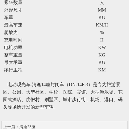
乘坐数量
人
外形尺寸
MM
车重
KG
最高车速
KM/H
爬坡力
%
充电时间
H
电机功率
KW
整车重量
KG
最大承重
KG
续行里程
KM
电动观光车-清逸14座封闭车（DN-14F-3）是专为旅游景
区、公园、大型社区、学校、医院、宾馆、大型游乐场、花
园式酒店、度假村、别墅区、城市步行街、机场、港口、码
头等场所开发的新型车辆。
上一篇：
清逸23座