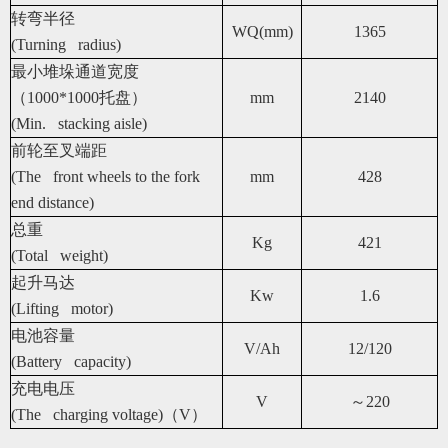
转弯半径
WQ(mm)
1365
(Turning radius)
最小堆垛通道宽度
（1000*1000托盘）
mm
2140
(Min. stacking aisle)
前轮至叉端距
(The front wheels to the fork
mm
428
end distance)
总重
Kg
421
(Total weight)
起升马达
Kw
1.6
(Lifting motor)
电池容量
V/Ah
12/120
(Battery capacity)
充电电压
V
～220
(The charging voltage)
（V）