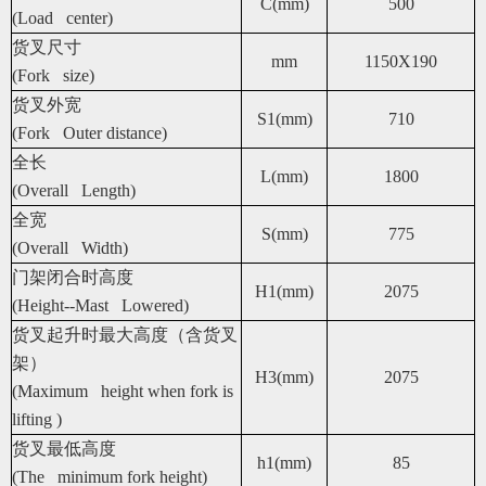
C(mm)
500
(Load center)
货叉尺寸
mm
1150X190
(Fork size)
货叉外宽
S1(mm)
710
(Fork Outer distance)
全长
L(mm)
1800
(Overall Length)
全宽
S(mm)
775
(Overall Width)
门架闭合时高度
H1(mm)
2075
(Height--Mast Lowered)
货叉起升时最大高度（含货叉
架）
H3(mm)
2075
(Maximum height when fork is
lifting )
货叉最低高度
h1(mm)
85
(The minimum fork height)