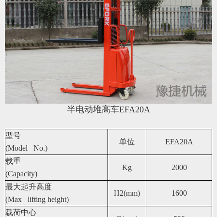
半电动堆高车EFA20A
型号
单位
EFA20A
(Model No.)
载重
Kg
2000
(Capacity)
最大起升高度
H2(mm)
1600
(Max lifting height)
载荷中心