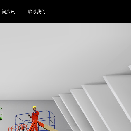
新闻资讯
联系我们