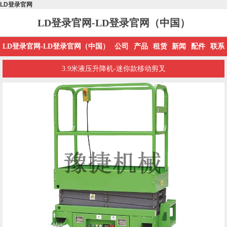
LD登录官网
LD登录官网-LD登录官网（中国）
LD登录官网-LD登录官网（中国）
公司
产品
租赁
新闻
配件
联系
3.9米液压升降机-迷你款移动剪叉