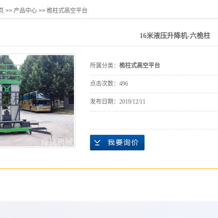
页
>>
产品中心
>>
桅柱式高空平台
16米液压升降机-六桅柱
所属分类：
桅柱式高空平台
点击次数：
496
发布日期：
2019/12/11