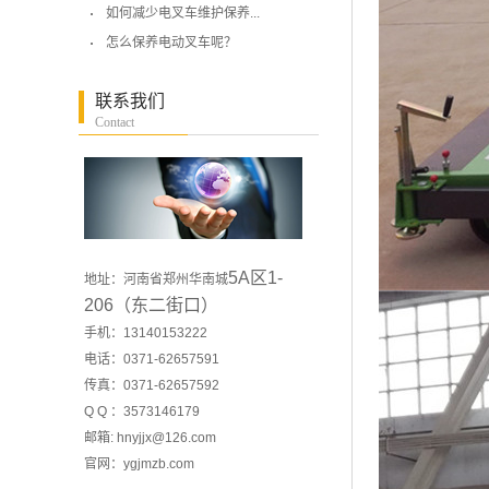
如何减少电叉车维护保养...
怎么保养电动叉车呢？
联系我们
Contact
5A区1-
地址：河南省郑州华南城
206（东二街口）
手机：13140153222
电话：0371-62657591
传真：0371-62657592
Q Q ：3573146179
邮箱: hnyjjx@126.com
官网：
ygjmzb.com