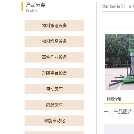
产品分类
您的当前位置：
首 
Product
物料搬运设备
物料堆高设备
高空作业设备
升降平台设备
电动叉车
详细介绍
内燃叉车
一、产品图片
:
智能自动化