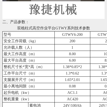
二、产品参数：
双桅柱式高空作业平台
GTWY系列
技术参数
型号
GTWY6-200
GTWY
安全工作荷载
（
kg
）
200
2
允许载人数
（人）
1
最大工作高度
（
m
）
8.00
1
最大平台高度
（
m
）
6.00
8
整机
尺寸
长
*宽*高
（m）
1.38*0.85*2
1.38
工作平台尺寸
（
m
）
1.3*0.62
1.3
支腿展开尺寸
（
m
）
1.65*2.01
1.6
最小离地间隙
（
m
）
0.08
0
起升电机
（
kw
）
AC1.1
AC
整机重量
（
kw
）
AC420
AC
蓄电池
24V/100Ah
24V/