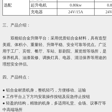
选配
起升电机
0.80kw
0.
充电器
24V/15A
24V
三、产品介绍：
双桅铝合金升降平台：采用优质铝合金材料，具有造型
美观、体积小、重量轻、升降平稳、安全可靠等优点。广泛
用于工厂、宾馆、餐厅、车站、影剧院、展览馆等场所，是
保养机具、油漆装修、调换灯具、电器、清洁保养等用途的
理想
安全伴侣。
四、
产品特点：
● 铝合金材质机身，整机轻巧，方便移动、运输
● 工作平台上下方均安装操作按钮及应急停止按钮
● 轻盈的结构，精致的机身，多适用礼堂、会场、议事厅等
中高端场所