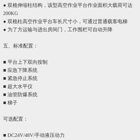
● 双桅伸缩柱结构，该型高空作业平台作业面积大载荷可达
200KG
● 双桅柱高空作业平台车长尺寸小，可通过普通载客电梯
●
为了方运输与进出房间门，工作围栏可自动升降
五、
标准配置
：
■ 平台上下双向按制
■ 应急下降系统
■ 紧急停
止
系统
■ 超大水平仪
■ 油管防爆系统
■ 梯子
可选配置
：
■ DC24V/48V/手动液压动力