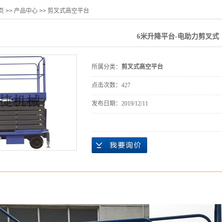
页
>>
产品中心
>>
剪叉式高空平台
6米升降平台-电助力剪叉式
所属分类：
剪叉式高空平台
点击次数：
427
发布日期：
2019/12/11