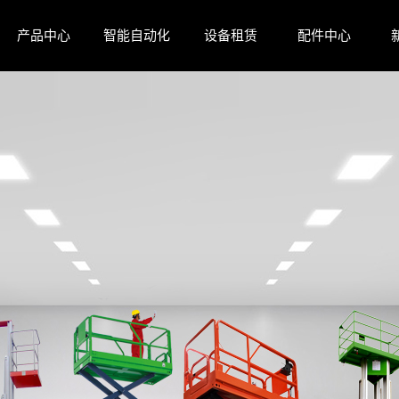
产品中心
智能自动化
设备租赁
配件中心