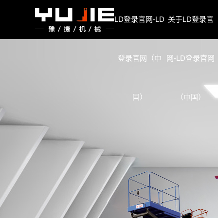
LD登录官网
LD登录官网-LD
关于LD登录官
登录官网（中
网-LD登录官网
国）
（中国）