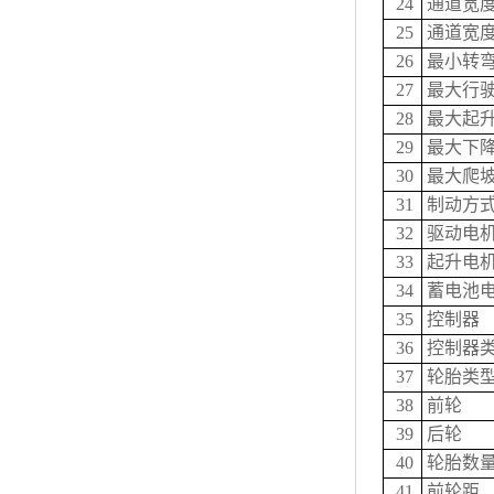
24
通道宽度（
25
通道宽度（
26
最小转
27
最大行驶
28
最大起升
29
最大下降
30
最大爬坡
31
制动方
32
驱动电
33
起升电
34
蓄电池电
35
控制器
36
控制器
37
轮胎类
38
前轮
39
后轮
40
轮胎数量
41
前轮距