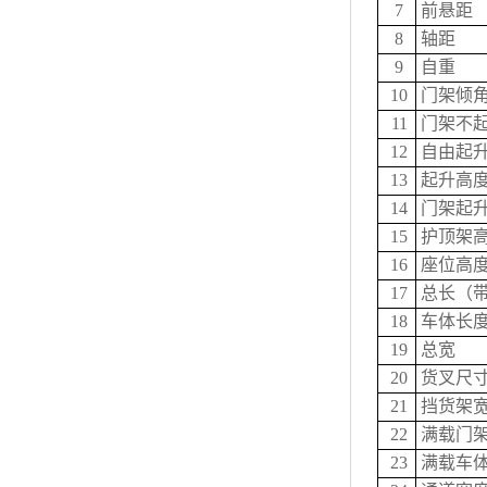
7
前悬距
8
轴距
9
自重
10
门架倾角
11
门架不
12
自由起
13
起升高
14
门架起
15
护顶架
16
座位高
17
总长（
18
车体长度
19
总宽
20
货叉尺寸
21
挡货架
22
满载门
23
满载车