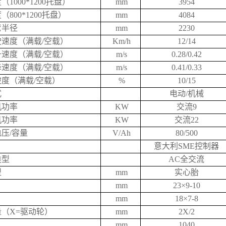
1000*1200托盘）
mm
3954
800*1200托盘）
mm
4084
弯半径
mm
2230
速度（满载/空载）
Km/h
12/14
速度（满载/空载）
m/s
0.28/0.42
速度（满载/空载）
m/s
0.41/0.33
度（满载/空载）
%
10/15
式
电动/机械
机功率
KW
交流9
机功率
KW
交流22
压/容量
V/Ah
80/500
意大利SME控制器
类型
AC全交流
型
mm
实心胎
mm
23×9-10
mm
18×7-8
（X=驱动轮）
mm
2X/2
mm
1040