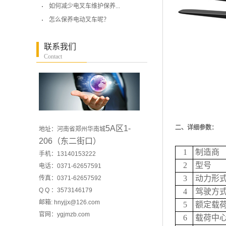
如何减少电叉车维护保养...
怎么保养电动叉车呢？
联系我们
Contact
5A区1-
二、详细参数：
地址：河南省郑州华南城
206（东二街口）
1
制造商
手机：13140153222
2
型号
电话：0371-62657591
3
动力形
传真：0371-62657592
Q Q ：3573146179
4
驾驶方
邮箱: hnyjjx@126.com
5
额定载
官网：
ygjmzb.com
6
载荷中