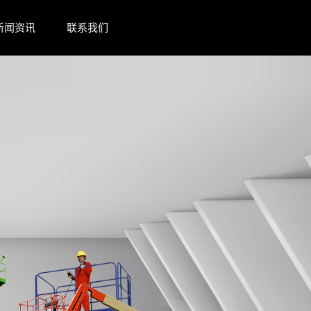
新闻资讯
联系我们