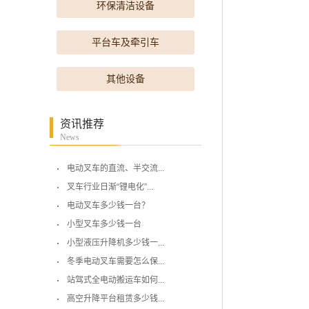
环保清洁设备
平台车及牵引车
其他设备
资讯推荐
News
电动叉车的直流、半交流...
叉车行业日渐“锂电化”...
电动叉车多少钱一台？
小型叉车多少钱一台
小型液压升降机多少钱一...
冬季电动叉车需要怎么保...
站驾式全电动搬运车如何...
高空升降平台租赁多少钱...