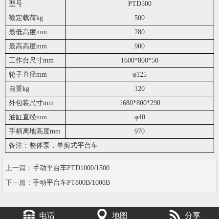
型号
PTD500
额定载荷
kg
500
最低高度
mm
280
最高高度
mm
900
工作台尺寸
mm
1600*800*50
轮子直径
mm
φ
125
自重
kg
120
外包装尺寸
mm
1680*800*290
油缸直径
mm
φ
40
手柄离地高度
mm
970
备注：整体泵，单剪式平台车
上一篇：
手动平台车PTD1000/1500
下一篇：
手动平台车PT800B/1000B
电话
地图
分享