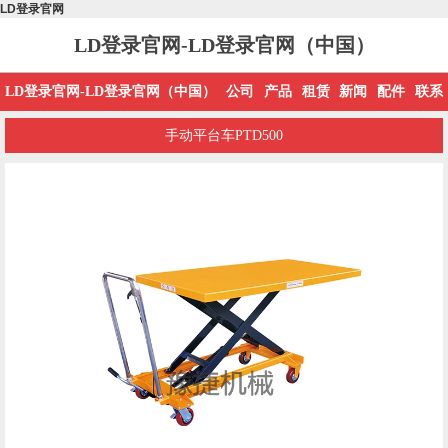
LD登录官网
LD登录官网-LD登录官网（中国）
LD登录官网-LD登录官网（中国）
公司
产品
租赁
新闻
配件
联系
手动平台车PTD500