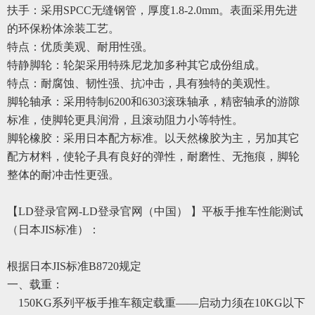
扶手：采用
SPCC无缝钢管，厚度1.8-2.0mm。表面采用先进
的环保粉体涂装工艺。
特点：
优质
美观、耐用性强。
特
静脚轮：轮架采用特殊尼龙加
多
种其它成份组成。
特点：耐腐蚀、韧性强、抗冲击，具有独特的美观性。
脚轮轴承：采用特制
6200和6303滚珠轴承，精密轴承的游隙
标准，使脚轮更具润滑，且滚动阻力小等特性。
脚轮橡胶：采用日本配方标准。以天然橡胶为主，另加其它
配方材料，使轮子具有良好的弹性，耐磨性、无拖痕，脚轮
整体的耐冲击性
更
强。
【LD登录官网-LD登录官网（中国） 】
平板手推车性能测试
（日本
JIS标准）：
根据日本
JIS标准B8720规定
一
、
载重
：
150KG系列平板手推车额定载重
——
启动力须在
10KG以下