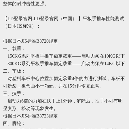
整体的耐冲击性
更
强。
【LD登录官网-LD登录官网（中国） 】
平板手推车性能测试
（日本
JIS标准）：
根据日本
JIS标准B8720规定
一
、
载重
：
150KG系列平板手推车额定载重
——
启动力须在
10KG以下
300KG系列平板手推车额定载重
——
启动力须在
14KG以下
二
、
车板
：
对塑料车板中心位置加额定承重
4倍的力进行测试，车板不
可断裂，板弯曲小于7mm，并在15分钟恢复正常。
三
、
扶手
：
启动力
6倍的力加在扶手上1分钟，解除后，扶手不可有
明
显
变形、松动等现象发生。
根据日本
JIS标准B8723规定
四
、
脚轮
：