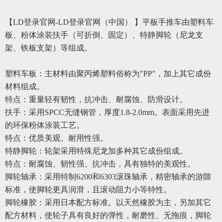
【LD登录官网-LD登录官网（中国） 】
平板手推车由塑料车
板、粉体涂装扶手（可折倒、固定）、
特
静脚轮（尼龙支
架、铁板支架）等组成。
塑料车板：主材料由聚丙烯塑料俗称为
"PP"，加上其它成份
材料组成。
特点：重量轻有韧性，抗冲击、耐腐蚀、防滑设计。
扶手：采用
SPCC无缝钢管，厚度1.8-2.0mm。表面采用先进
的环保粉体涂装工艺。
特点：
优质
美观、耐用性强。
特
静脚轮：轮架采用特殊尼龙加
多
种其它成份组成。
特点：耐腐蚀、韧性强、抗冲击，具有独特的美观性。
脚轮轴承：采用特制
6200和6303滚珠轴承，精密轴承的游隙
标准，使脚轮更具润滑，且滚动阻力小等特性。
脚轮橡胶：采用日本配方标准。以天然橡胶为主，另加其它
配方材料，使轮子具有良好的弹性，耐磨性、无拖痕，脚轮