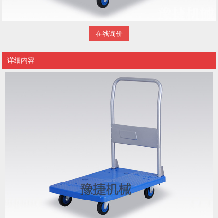
在线询价
详细内容