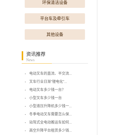
环保清洁设备
平台车及牵引车
其他设备
资讯推荐
News
电动叉车的直流、半交流...
叉车行业日渐“锂电化”...
电动叉车多少钱一台？
小型叉车多少钱一台
小型液压升降机多少钱一...
冬季电动叉车需要怎么保...
站驾式全电动搬运车如何...
高空升降平台租赁多少钱...