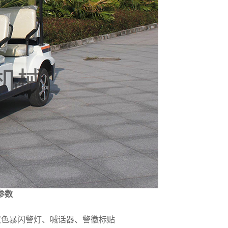
术参数
双色暴闪警灯、喊话器、警徽标贴