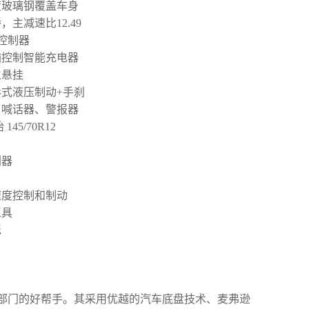
度玻璃钢覆盖车身
主减速比12.49
能控制器
脑控制智能充电器
立悬挂
式液压制动+手刹
、喊话器、警报器
45/70R12
刮器
速度控制和制动
工具
毯
部门的好帮手。其采用优越的汽车底盘技术、麦弗逊