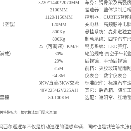
3220*1440*2070MM
车身：钢骨架及高强
2100MM
差速器：整体钢制后桥，
）
1120/1150MM
控制器：CURTIS智
（空载）
120MM
充电器：高频脉冲电
800Kg
悬挂系统：麦弗逊独
800Kg
制动系统：四轮汽车形
25（可调速）KM/H
警务系统：LED警灯
满载）
30%
轮胎规格:真空子午轮胎 1
20%
后视镜：手动后视镜
≤5M
前档：夹胶玻璃配雨
≤4.8M
仪表台：数字仪表台
3KW直流/5KW交流
标准配件：标准汽车
48V225/42V225AH
其它：后备箱、随车
里程
80-100KM
选配：遮阳帘、红地
关特殊标志可根据执法部门要求添加！
玛西尔巡逻车不仅是机动巡逻的
理想
车辆，同时也是城管等执法