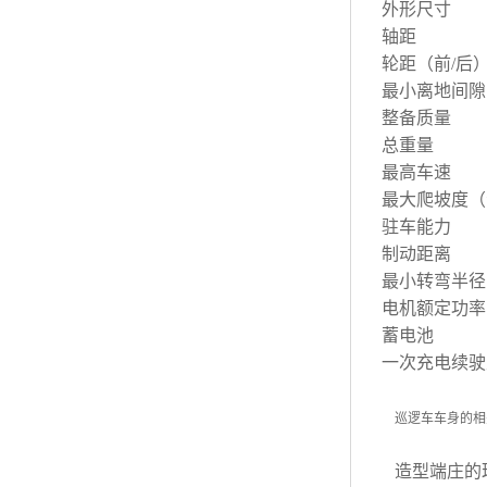
外形尺寸
轴距
轮距（前/后
最小离地间隙
整备质量
总重量
最高车速
最大爬坡度（
驻车能力
制动距离
最小转弯半径
电机额定功率
蓄电池
一次充电续驶
巡逻车车身的相
造型端庄的