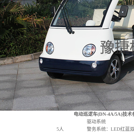
电动巡逻车(DN-4A/5A)技
驱动系统
5人
警务系统：LED红蓝