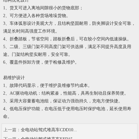
结构优化设计
1
、货叉可进入离地间隙很小的货物底部；
2
、可方便进入各种货场堆垛货物。
3
、车体弧形设计美观大方，且结构坚固耐用，防夹脚设计安全可靠，
满足长时间高强度工作环境。
4
、折叠踏板，节省空间，踏板折叠后，可在较小空间内低速操纵。
5
、二级、三级门架不同高度门架可供选择，满足不同提升高度及用
途。门架结构坚实耐用，安全可靠。
6
、覆盖件拆卸方便，便于检修及维护。
易维护设计
1
、故障代码显示，便于维护及维修节约成本。
2
、AC驱动电动机：结构紧凑，性能高，具再生制动且保养简便。
3
、采用大容量蓄电池组，保证动力强劲持久，充电方便快捷。
4
、低电压保护功能，在电压低于使用电压时保护电池，延长使用寿
命。
上一篇：
全电动站驾式堆高车CDD10...