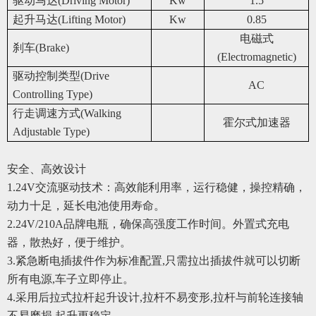
驱动马达(Driving Motor)
Kw
1.5
起升马达(Lifting Motor)
Kw
0.85
电磁式
刹车(Brake)
(Electromagnetic)
驱动控制类型(Drive
AC
Controlling Type)
行走调速方式(Walking
霍尔式加速器
Adjustable Type)
安全、高效设计
1.
24V交流驱动技术：高效能利用率，运行稳健，操控精确，
动力十足，延长电池使用寿命。
2.24V/210A
品牌电瓶，确保高强度工作时间。外置式充电
器，散热好，便于维护。
3.
紧急断电插拔件作为标准配置,只需拉出插拔件就可以切断
所有电源,车子立即停止。
4.
采用后拉式拉杆起升设计,拉杆不易变形,拉杆与前轮连接轴
不易磨损,起升更稳定。