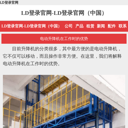
LD登录官网
LD登录官网-LD登录官网（中国）
LD登录官网-LD登录官网（中国）
公司
产品
租赁
新闻
配件
联系
电动升降机在工作时的优势
目前
升降机
的分类很多，其中最方便的是电动
升降机
，
它不仅可以移动，而且操作非常方便。在这里，我们将解释
电动
升降机
在工作时的优势。