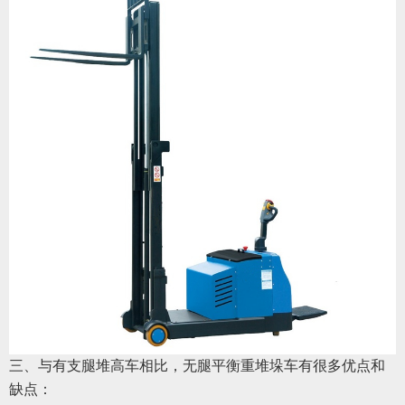
三、与有支腿堆高车相比，无腿平衡重堆垛车有很多优点和
缺点：