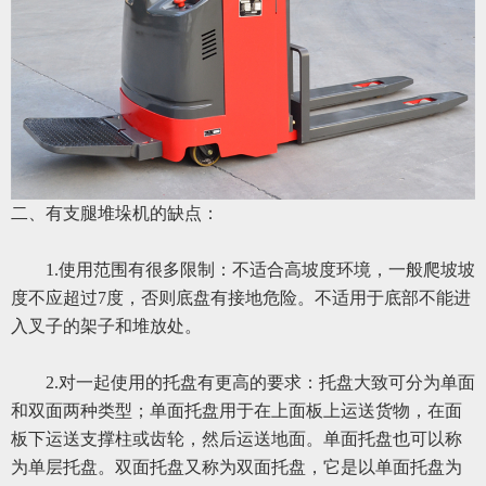
二、有支腿堆垛机的缺点：
1.
使用范围有很多限制：不适合高坡度环境，一般爬坡坡
度不应超过
7度，否则底盘有接地危险。不适用于底部不能进
入叉子的架子和堆放处。
2.
对一起使用的托盘有更高的要求：托盘大致可分为单面
和双面两种类型；单面托盘用于在上面板上运送货物，在面
板下运送支撑柱或齿轮，然后运送地面。单面托盘也可以称
为单层托盘。双面托盘又称为双面托盘，它是以单面托盘为