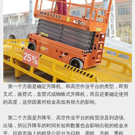
第一个方面是确定升降机、和高空作业平台的类型，即剪
叉式，曲臂式，直臂式或蜘蛛式升降机，而且还要确定使用
的高度，这些因素对租金高低有很大的影响。
第二个方面是升降车、高空作业平台的租赁涉及到进场、
出场，所以升降车的时间长短和数量也会影响出租的租金水
平。目前市场上的租赁公司分为日租、周租、月租、季租、