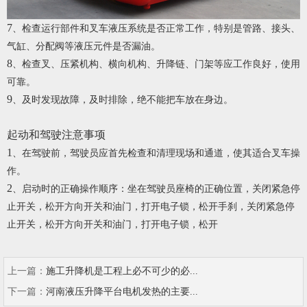
7
、
检查运行部件和叉车液压系统是否正常工作，特别是管路、接头、
气缸、分配阀等液压元件是否漏油。
8
、
检查叉、压紧机构、横向机构、升降链、门架等应工作良好，使用
可靠。
9
、
及时发现故障，及时排除，绝不能把车放在身边。
起动和驾驶注意事项
1
、
在驾驶前，驾驶员应首先检查和清理现场和通道，使其适合叉车操
作。
2
、
启动时的正确操作顺序：坐在驾驶员座椅的正确位置，关闭紧急停
止开关，松开方向开关和油门，打开电子锁，松开手刹，关闭紧急停
止开关，松开方向开关和油门，打开电子锁，松开
上一篇：
施工升降机是工程上必不可少的必...
下一篇：
河南液压升降平台电机发热的主要...