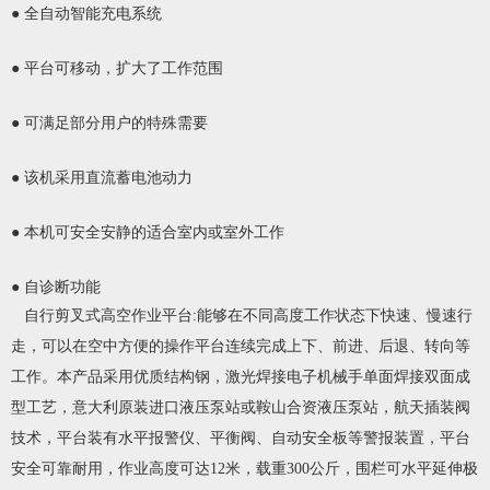
● 全自动智能充电系统
● 平台可移动，扩大了工作范围
● 可满足部分用户的特殊需要
● 该机采用直流蓄电池动力
● 本机可安全安静的适合室内或室外工作
● 自诊断功能
自行剪叉式高空作业平台:能够在不同高度工作状态下快速、慢速行
走，可以在空中方便的操作平台连续完成上下、前进、后退、转向等
工作。本产品采用优质结构钢，激光焊接电子机械手单面焊接双面成
型工艺，意大利原装进口液压泵站或鞍山合资液压泵站，航天插装阀
技术，平台装有水平报警仪、平衡阀、自动安全板等警报装置，平台
安全可靠耐用，作业高度可达12米，载重300公斤，围栏可水平延伸极