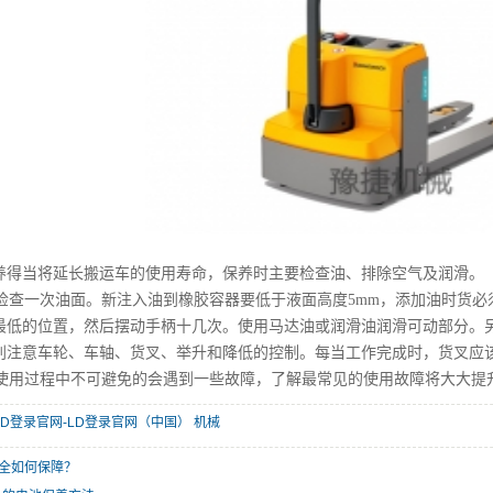
当将延长搬运车的使用寿命，保养时主要检查油、排除空气及润滑。
查一次油面。新注入油到橡胶容器要低于液面高度5mm，添加油时货必
最低的位置，然后摆动手柄十几次。使用马达油或润滑油润滑可动部分。
别注意车轮、车轴、货叉、举升和降低的控制。每当工作完成时，货
用过程中不可避免的会遇到一些故障，了解最常见的使用故障将大大提
LD登录官网-LD登录官网（中国） 机械
安全如何保障？