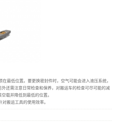
须在最低位置。要更换密封件时，空气可能会进入液压系统，
另外还需注意日常检查和保养，对搬运车的检查可尽可能的减
叉应该空载并降低到最低的位置。
升对搬运工具的使用效率。