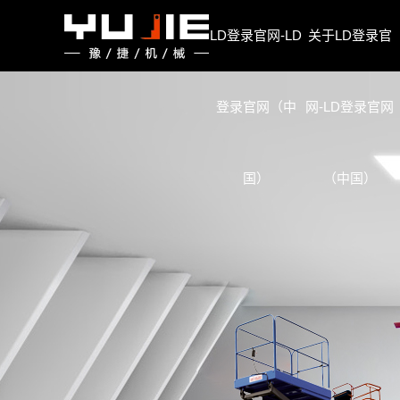
LD登录官网
LD登录官网-LD
关于LD登录官
登录官网（中
网-LD登录官网
国）
（中国）