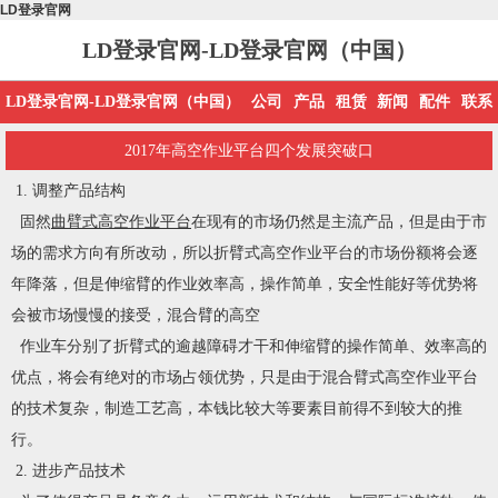
LD登录官网
LD登录官网-LD登录官网（中国）
LD登录官网-LD登录官网（中国）
公司
产品
租赁
新闻
配件
联系
2017年高空作业平台四个发展突破口
1. 调整产品结构
固然
曲臂式高空作业平台
在现有的市场仍然是主流产品，但是由于市
场的需求方向有所改动，所以折臂式高空作业平台的市场份额将会逐
年降落，但是伸缩臂的作业效率高，操作简单，安全性能好等优势将
会被市场慢慢的接受，混合臂的高空
作业车分别了折臂式的逾越障碍才干和伸缩臂的操作简单、效率高的
优点，将会有绝对的市场占领优势，只是由于混合臂式高空作业平台
的技术复杂，制造工艺高，本钱比较大等要素目前得不到较大的推
行。
2. 进步产品技术