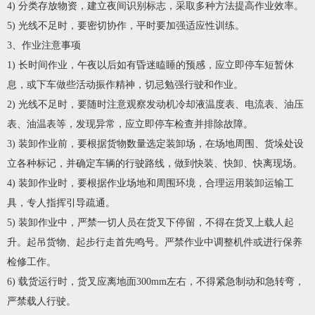
4) 分类存放物资，建立夜间识别标志，采取多种方法提高作业效率。
5) 光线不足时，要密切协作，平时要加强适应性训练。
3、作业注意事项
1) 长时间作业，午夜以后如有昏迷瞌睡的预感，应立即停车短暂休
息，或下车做些活动振作精神，切忌勉强行驶和作业。
2) 光线不足时，要随时注意观察发动机冷却液温度表、电流表、油压
表、油温表等，发现异常，应立即停车检查并排除故障。
3) 装卸作业前，要根据货物数量选定装卸场，在场地周围、货垛处设
立各种标记，并确定车辆的行驶路线，做到快装、快卸、快离现场。
4) 装卸作业时，要根据作业场地和周围环境，合理运用装卸运输工
具，专人指挥引导疏通。
5) 装卸作业中，严禁一切人员在货叉下停留，不得在货叉上载人起
升。起吊货物、起步行走首先鸣号。严禁作业中调整机件或进行保养
检修工作。
6) 载货运行时，货叉应离地面300mm左右，不得紧急制动和急转弯，
严禁载人行驶。