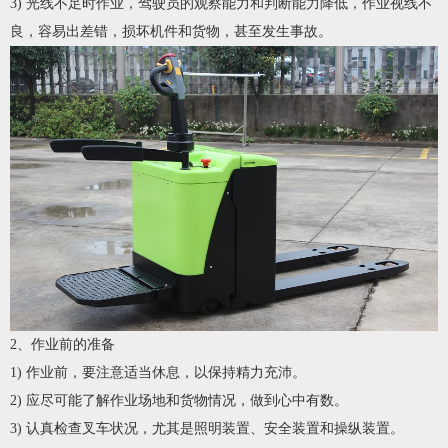
3) 光线不足时作业，驾驶员的观察能力和判断能力降低，作业视线不
良，容易出差错，损坏机件和货物，甚至发生事故。
2、作业前的准备
1) 作业前，要注意适当休息，以保持精力充沛。
2) 应尽可能了解作业场地和货物情况，做到心中有数。
3) 认真检查叉车状况，尤其是照明装置、安全装置和操纵装置。