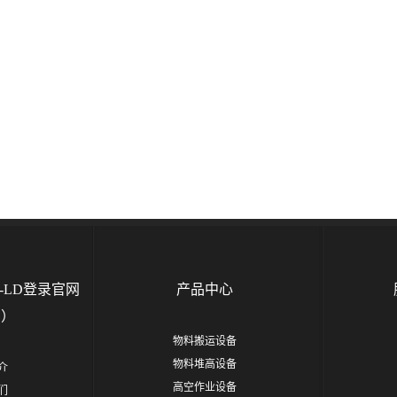
-LD登录官网
产品中心
国）
物料搬运设备
物料堆高设备
介
高空作业设备
们