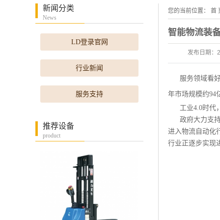
新闻分类
您的当前位置：
首 
News
智能物流装
LD登录官网
发布日期：
行业新闻
服务领域看好
服务支持
年市场规模约94
工业4.0时代
政府大力支持智
推荐设备
进入物流自动化
product
行业正逐步实现