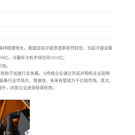
预计保持稳健增长。我国目前冷链渗透率依然较低，当前冷链设备
0亿，冷藏车冷机市场空间1033亿。
市场。
助于加速行业发展。3)传统企业通过外延并购和主业延伸
流装备行业市场大，增速快，未来有望成为千亿级市场。其次，
提升，内资企业逐渐获得优势。