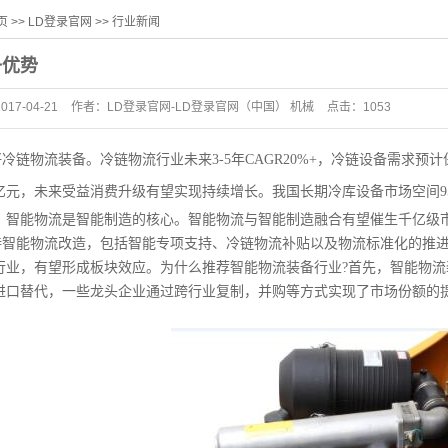
页
>>
LD登录官网
>>
行业新闻
备优势
2017-04-21
作者：
LD登录官网-LD登录官网（中国） 机械
点击：
1053
冷链物流装备。冷链物流行业未来3-5年CAGR20%+，冷链设备需求
亿元，未来受益消费升级有望实现持续增长。我国长期冷库设备市场空间95
，智能物流是智能制造的核心。智能物流与智能制造融合有望催生千亿级
能物流改造，包括智能专项支持、冷链物流补贴以及物流标准化的推进有
行业，有望形成板块效应。为什么推荐智能物流装备行业?首先，智能物
进口替代，一些龙头企业通过跨行业复制，并购等方式实现了市场份额的