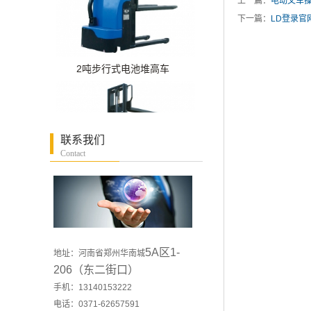
上一篇：
电动叉车
下一篇：
LD登录官
2吨步行式电池堆高车
联系我们
Contact
1.5吨步行式全电动
5A区1-
地址：河南省郑州华南城
206（东二街口）
手机：13140153222
电话：0371-62657591